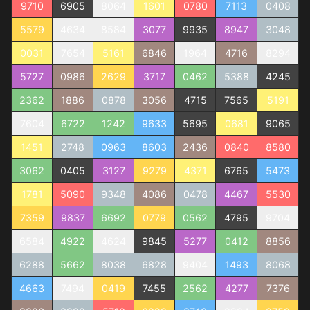
9710
6905
8064
1601
0780
7113
0408
5579
4634
8584
3077
9935
8947
3048
0031
7654
5161
6846
1964
4716
8294
5727
0986
2629
3717
0462
5388
4245
2362
1886
0878
3056
4715
7565
5191
7604
6722
1242
9633
5695
0681
9065
1451
2748
0963
8603
2436
0840
8580
3062
0405
3127
9279
4371
6765
5473
1781
5090
9348
4086
0478
4467
5530
7359
9837
6692
0779
0562
4795
9704
6584
4922
4624
9845
5277
0412
8856
6288
5662
8038
6828
9404
1493
8068
4663
7494
0419
7455
2562
4277
7376