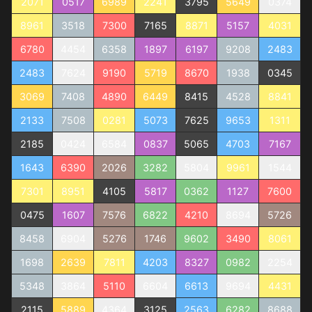
2071
0517
6989
2241
3795
5649
0374
8961
3518
7300
7165
8871
5157
4031
6780
4454
6358
1897
6197
9208
2483
2483
7624
9190
5719
8670
1938
0345
3069
7408
4890
6449
8415
4528
8841
2133
7508
0281
5073
7625
9653
1311
2185
0424
6584
0837
5065
4703
7167
1643
6390
2026
3282
5804
9961
1544
7301
8951
4105
5817
0362
1127
7600
0475
1607
7576
6822
4210
8694
5726
8458
6904
5276
1746
9602
3490
8061
1698
2639
7811
4203
8327
0982
2254
5348
3864
5110
6604
6613
9694
4431
2115
5889
4364
3125
2563
6282
8688