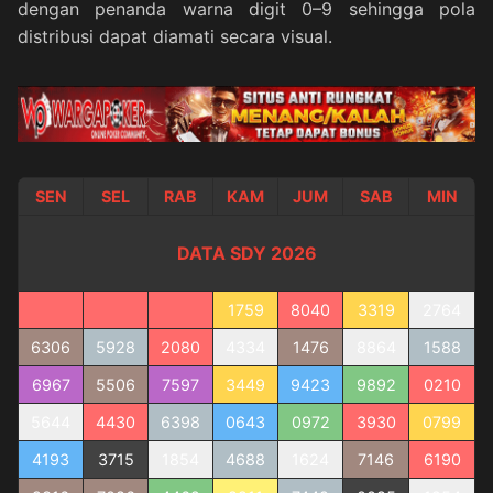
dengan penanda warna digit 0–9 sehingga pola
distribusi dapat diamati secara visual.
SEN
SEL
RAB
KAM
JUM
SAB
MIN
DATA SDY 2026
1759
8040
3319
2764
6306
5928
2080
4334
1476
8864
1588
6967
5506
7597
3449
9423
9892
0210
5644
4430
6398
0643
0972
3930
0799
4193
3715
1854
4688
1624
7146
6190