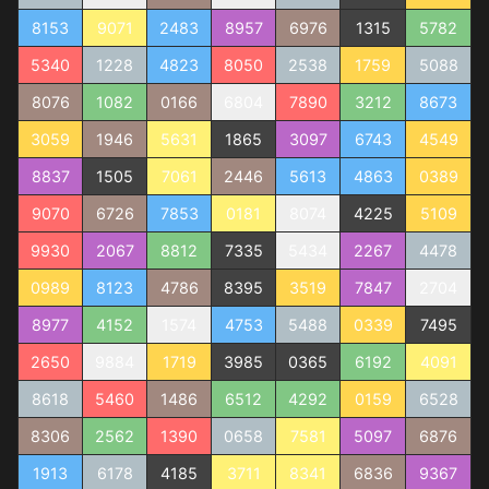
8153
9071
2483
8957
6976
1315
5782
5340
1228
4823
8050
2538
1759
5088
8076
1082
0166
6804
7890
3212
8673
3059
1946
5631
1865
3097
6743
4549
8837
1505
7061
2446
5613
4863
0389
9070
6726
7853
0181
8074
4225
5109
9930
2067
8812
7335
5434
2267
4478
0989
8123
4786
8395
3519
7847
2704
8977
4152
1574
4753
5488
0339
7495
2650
9884
1719
3985
0365
6192
4091
8618
5460
1486
6512
4292
0159
6528
8306
2562
1390
0658
7581
5097
6876
1913
6178
4185
3711
8341
6836
9367