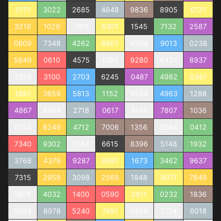
0171
3022
2685
4648
9836
8905
6121
3219
1029
7914
6301
1545
7132
2587
0809
7348
4262
6801
4504
9013
0238
5849
0610
4575
1094
9280
6434
8937
7354
3100
2703
6245
0487
4982
0361
1891
3659
5813
1152
9534
4963
1288
4867
8494
2718
0617
3194
7807
1036
8754
6249
4712
7006
1356
9044
0412
7340
9302
1264
6615
8396
5148
1932
3768
4379
9287
6891
1673
3462
9637
7315
2959
3098
2569
1848
9071
7849
9674
4032
1400
0590
2911
0232
1836
9584
8978
5240
7491
0814
2124
6018