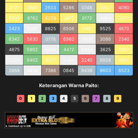
3121
2661
2503
5286
0748
3541
4080
8991
8762
4259
3871
9172
4864
3251
2423
6164
8825
6506
2491
9525
4670
6342
5630
0778
6960
1404
3086
2340
4675
5902
8994
4472
9434
3625
5841
0224
9402
5071
9084
2240
9928
6801
2668
4814
7386
0845
9438
8603
8523
Keterangan Warna Paito:
0
1
2
3
4
5
6
7
8
9