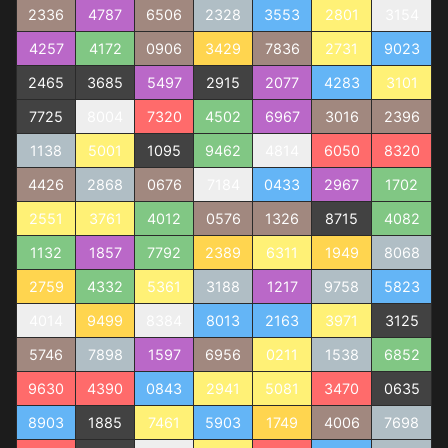
2336
4787
6506
2328
3553
2801
3154
4257
4172
0906
3429
7836
2731
9023
2465
3685
5497
2915
2077
4283
3101
7725
8004
7320
4502
6967
3016
2396
1138
5001
1095
9462
4814
6050
8320
4426
2868
0676
7184
0433
2967
1702
2551
3761
4012
0576
1326
8715
4082
1132
1857
7792
2389
6311
1949
8068
2759
4332
5361
3188
1217
9758
5823
4014
9499
8384
8013
2163
3971
3125
5746
7898
1597
6956
0211
1538
6852
9630
4390
0843
2941
5081
3470
0635
8903
1885
7461
5903
1749
4006
7698