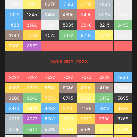
2384
1701
0276
7193
3269
4838
6114
0623
1845
0488
4896
2490
5938
3084
1663
2580
2964
5935
3640
8215
9452
1196
8719
4575
1472
9263
7211
6584
3899
8567
DATA SDY 2023
xxxx
xxxx
xxxx
xxxx
xxxx
xxxx
7933
4959
9219
9689
6086
4909
4106
5154
3286
8242
7079
0745
8021
6172
5695
2413
6681
4283
3249
4156
3313
9859
4018
4077
8983
3971
9619
7360
8265
8238
4912
6098
9241
9396
5571
6591