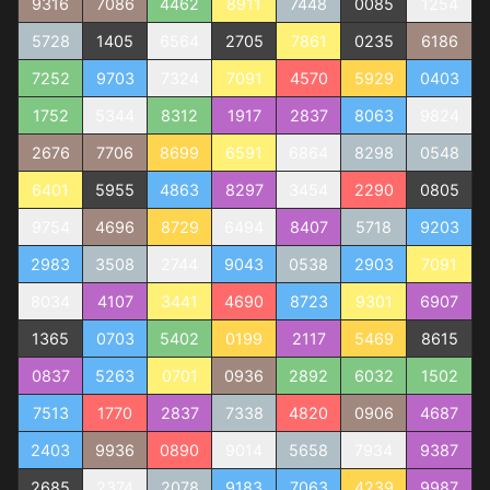
9316
7086
4462
8911
7448
0085
1254
5728
1405
6564
2705
7861
0235
6186
7252
9703
7324
7091
4570
5929
0403
1752
5344
8312
1917
2837
8063
9824
2676
7706
8699
6591
6864
8298
0548
6401
5955
4863
8297
3454
2290
0805
9754
4696
8729
6494
8407
5718
9203
2983
3508
2744
9043
0538
2903
7091
8034
4107
3441
4690
8723
9301
6907
1365
0703
5402
0199
2117
5469
8615
0837
5263
0701
0936
2892
6032
1502
7513
1770
2837
7338
4820
0906
4687
2403
9936
0890
9014
5658
7934
9387
2685
2374
2078
9183
7063
4239
9987