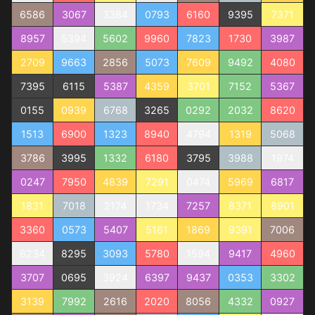
6586
3067
3384
0793
6160
9395
7371
8957
5394
5602
9960
7823
1730
3987
2709
9663
2856
5073
7609
9492
4080
7395
6115
5387
4359
3701
7152
5367
0155
0939
6768
3265
0292
2032
8620
1513
6900
1323
8940
4794
1319
5068
3786
3995
1332
6180
3795
3988
1974
0247
7950
4839
7291
0474
5969
6817
1831
7018
2174
1734
7257
8371
8901
3360
0573
5407
5161
1869
9391
7006
6234
8295
3093
5780
1594
9417
4960
3707
0695
3924
6397
9437
0353
3302
3139
7992
2616
2020
8056
4332
0927