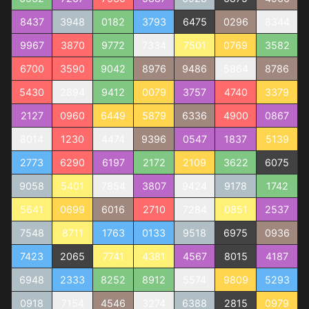
8437
3948
0182
3793
6475
0296
8344
9967
3870
9772
7334
7501
0769
3582
6700
3590
9042
8976
9486
5864
8786
5430
2894
9412
0079
3757
4740
3379
2127
0960
6449
5879
6336
4900
0867
8014
1230
4474
9396
0547
1837
5139
2773
6290
6197
2172
2109
3622
6075
9058
5401
7854
3807
9424
9178
1742
5641
0699
6016
2710
7284
0851
2537
7548
8711
1763
0133
9518
6975
0936
7423
2065
7741
4381
4567
8015
4187
6948
2333
8252
8912
5574
9809
5293
0918
7154
4546
3274
6388
2815
0979