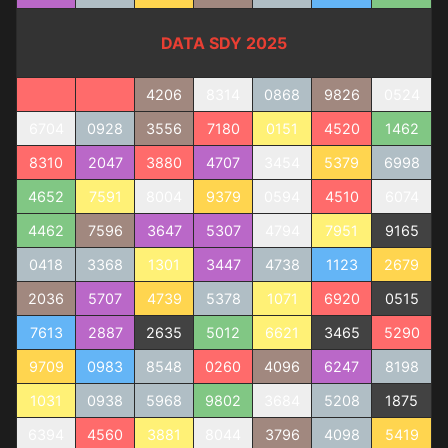
DATA SDY 2025
4206
8314
0868
9826
0524
6704
0928
3556
7180
0151
4520
1462
8310
2047
3880
4707
3454
5379
6998
4652
7591
8004
9379
0594
4510
6074
4462
7596
3647
5307
4794
7951
9165
0418
3368
1301
3447
4738
1123
2679
2036
5707
4739
5378
1071
6920
0515
7613
2887
2635
5012
6621
3465
5290
9709
0983
8548
0260
4096
6247
8198
1031
0938
5968
9802
3684
5208
1875
6394
4560
3881
8044
3796
4098
5419