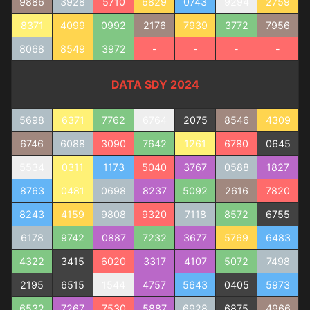
9886
3928
5710
6829
0743
9294
2759
8371
4099
0992
2176
7939
3772
7956
8068
8549
3972
-
-
-
-
DATA SDY 2024
5698
6371
7762
6764
2075
8546
4309
6746
6088
3090
7642
1261
6780
0645
5534
0311
1173
5040
3767
0588
1827
8763
0481
0698
8237
5092
2616
7820
8243
4159
9808
9320
7118
8572
6755
6178
9742
0887
7232
3677
5769
6483
4322
3415
6020
3317
4107
5072
7498
2195
6515
1544
4757
5643
0405
5973
6532
7267
7530
5887
6928
6875
4966