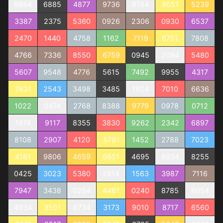
9664
6885
4877
9736
6164
9051
5239
3387
2375
5360
0926
2306
0930
6537
2470
1440
4758
1162
7119
6751
7808
4766
7336
8550
6759
0945
2094
5480
5607
9548
4776
5615
7492
9955
4317
7631
2543
3498
3485
1924
7010
6636
1022
0474
2768
8388
9779
0978
0712
1874
9117
8355
3830
9262
2342
6897
8108
2907
4120
5781
1452
2788
7023
4181
9806
4659
6851
4695
8934
8255
0425
3023
5380
2814
1563
3987
7116
7947
3438
0284
4461
0240
8785
6054
4934
3501
6734
3173
9010
8717
6560