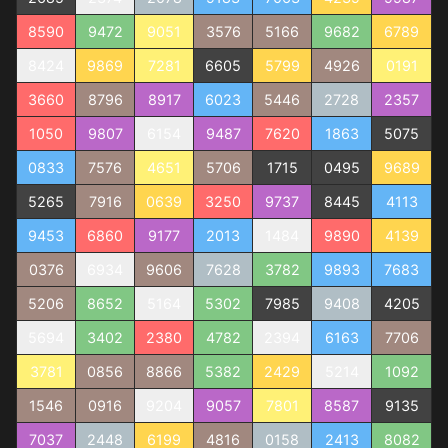
8590
9472
9051
3576
5166
9682
6789
8424
9869
7281
6605
5799
4926
0191
3660
8796
8917
6023
5446
2728
2357
1050
9807
6154
9487
7620
1863
5075
0833
7576
4651
5706
1715
0495
9689
5265
7916
0639
3250
9737
8445
4113
9453
6860
9177
2013
1484
9890
4139
0376
6934
9606
7628
3782
9893
7683
5206
8652
5164
5302
7985
9408
4205
5694
3402
2380
4782
2394
6163
7706
3781
0856
8866
5382
2429
5214
1092
1546
0916
9204
9057
7801
8587
9135
7037
2448
6199
4816
0158
2413
8082