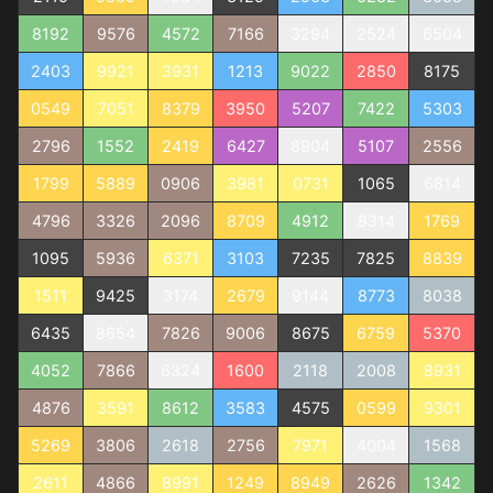
8192
9576
4572
7166
3294
2524
6504
2403
9921
3931
1213
9022
2850
8175
0549
7051
8379
3950
5207
7422
5303
2796
1552
2419
6427
8904
5107
2556
1799
5889
0906
3981
0731
1065
6814
4796
3326
2096
8709
4912
8314
1769
1095
5936
6371
3103
7235
7825
8839
1511
9425
3174
2679
9144
8773
8038
6435
8654
7826
9006
8675
6759
5370
4052
7866
6324
1600
2118
2008
8931
4876
3591
8612
3583
4575
0599
9301
5269
3806
2618
2756
7971
4004
1568
2611
4866
8991
1249
8949
2626
1342