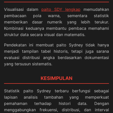
Visualisasi dalam
paito SDY lengkap
memudahkan
pembacaan pola warna, sementara statistik
memberikan dasar numerik yang lebih terukur.
Kombinasi keduanya membantu pembaca memahami
struktur data secara visual dan matematis.
Pendekatan ini membuat paito Sydney tidak hanya
menjadi tampilan tabel historis, tetapi juga sarana
evaluasi distribusi angka berdasarkan dokumentasi
yang tersusun sistematis.
KESIMPULAN
Statistik paito Sydney terbaru berfungsi sebagai
lapisan analisis tambahan yang memperkuat
pemahaman terhadap histori data. Dengan
menggabungkan frekuensi, distribusi, dan interval