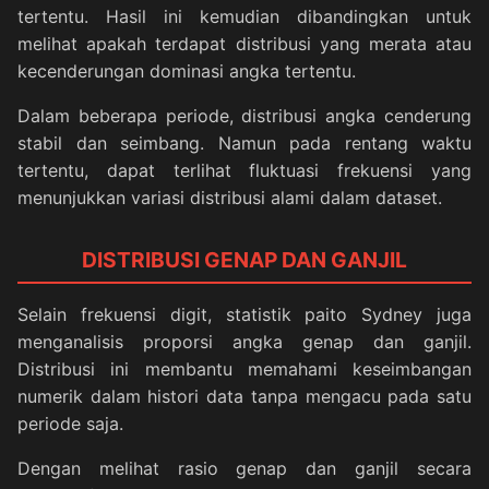
tertentu. Hasil ini kemudian dibandingkan untuk
melihat apakah terdapat distribusi yang merata atau
kecenderungan dominasi angka tertentu.
Dalam beberapa periode, distribusi angka cenderung
stabil dan seimbang. Namun pada rentang waktu
tertentu, dapat terlihat fluktuasi frekuensi yang
menunjukkan variasi distribusi alami dalam dataset.
DISTRIBUSI GENAP DAN GANJIL
Selain frekuensi digit, statistik paito Sydney juga
menganalisis proporsi angka genap dan ganjil.
Distribusi ini membantu memahami keseimbangan
numerik dalam histori data tanpa mengacu pada satu
periode saja.
Dengan melihat rasio genap dan ganjil secara