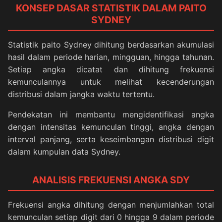
KONSEP DASAR STATISTIK DALAM PAITO
SYDNEY
Statistik paito Sydney dihitung berdasarkan akumulasi
hasil dalam periode harian, mingguan, hingga tahunan.
Setiap angka dicatat dan dihitung frekuensi
kemunculannya untuk melihat kecenderungan
distribusi dalam jangka waktu tertentu.
Pendekatan ini membantu mengidentifikasi angka
dengan intensitas kemunculan tinggi, angka dengan
interval panjang, serta keseimbangan distribusi digit
dalam kumpulan data Sydney.
ANALISIS FREKUENSI ANGKA SDY
Frekuensi angka dihitung dengan menjumlahkan total
kemunculan setiap digit dari 0 hingga 9 dalam periode