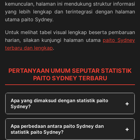
kemunculan, halaman ini mendukung struktur informasi
yang lebih lengkap dan terintegrasi dengan halaman
utama paito Sydney.
Untuk melihat tabel visual lengkap beserta pembaruan
harian, silakan kunjungi halaman utama
paito Sydney
terbaru dan lengkap
.
PERTANYAAN UMUM SEPUTAR STATISTIK
PAITO SYDNEY TERBARU
Apa yang dimaksud dengan statistik paito
Sydney?
Apa perbedaan antara paito Sydney dan
statistik paito Sydney?