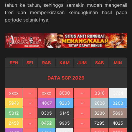
tahun ke tahun, sehingga semakin mudah mengenali
tren dan memperkirakan kemungkinan hasil pada
periode selanjutnya.
SEN
SEL
RAB
KAM
JUM
SAB
MIN
DATA SGP 2026
xxxx
-
xxxx
8000
-
3310
3734
5949
-
4807
9203
-
2038
3283
5312
-
0305
6145
-
3236
5896
2459
-
0452
9905
-
7295
4025