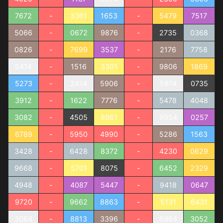
7672
-
3361
1653
-
5479
7517
5066
-
0672
9876
-
2735
0368
0826
-
7699
3537
-
2176
7758
6414
-
1516
3301
-
9806
1869
5273
-
2414
5906
-
5974
0735
3912
-
1622
7776
-
5478
4048
3082
-
4505
8981
-
9954
0257
6789
-
5950
4990
-
5286
1563
3428
-
6428
8372
-
4230
0629
9668
-
5701
8075
-
6452
2329
4948
-
4087
5447
-
9418
0647
9720
-
9662
8863
-
5131
6431
3064
-
8813
3396
-
5964
3052