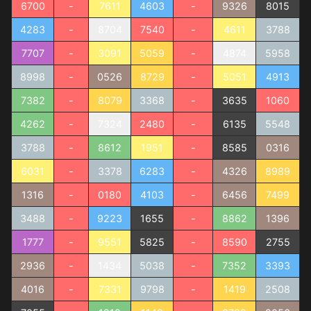
6700
-
7611
4603
-
9326
8015
4283
-
8704
7540
-
4611
3788
7707
-
3091
5059
-
4874
5958
8998
-
0526
8729
-
5051
4913
7382
-
8079
3368
-
3635
1060
4262
-
7324
2480
-
6135
5548
3788
-
8612
1951
-
8585
0316
6031
-
3378
6283
-
4326
8989
1316
-
0180
4103
-
6456
7499
3488
-
9223
1655
-
8862
1396
1777
-
9551
5825
-
8590
2755
2936
-
1434
5038
-
7352
3393
4016
-
7331
9798
-
1419
2508