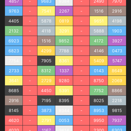
4857
-
9683
9384
-
2490
7970
9763
-
7541
2267
-
1516
2916
4405
-
5878
0819
-
9651
4198
2132
-
4118
3291
-
5888
1903
6923
-
1516
9852
-
4172
3927
6823
-
4299
7788
-
4146
0473
7754
-
7905
8361
-
5409
5747
2733
-
8312
1337
-
0143
8649
3641
-
2729
9280
-
8750
2069
8685
-
4450
5391
-
7752
8866
2916
-
7195
8395
-
8025
2218
8145
-
3873
9344
-
8953
9815
4620
-
2791
0053
-
9950
7937
4020
-
1167
3614
-
2300
6303