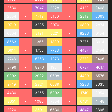
2630
-
7947
2928
-
4120
2468
2554
-
4719
6150
-
2312
6663
9719
-
3235
0070
-
6899
2874
0504
-
3191
6221
-
8233
0154
8563
-
1356
1389
-
7275
3914
0611
-
1755
7733
-
4437
2194
7748
-
6763
1373
-
3779
9406
8796
-
8276
1954
-
0737
4017
9902
-
2922
0608
-
4489
6576
9749
-
2221
6089
-
5233
8635
4430
-
3255
5902
-
1749
2054
3651
-
1080
7354
-
0431
4448
2220
-
3691
6636
-
4847
3895