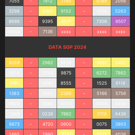
7055
-
1912
1149
-
8789
2056
3298
-
8391
9152
-
3114
5263
8698
-
9395
3571
-
7308
9507
6444
-
7136
xxxx
-
xxxx
xxxx
DATA SGP 2024
9059
-
2982
9124
-
9661
5451
8614
-
2754
9875
-
6272
7862
1881
-
0344
8555
-
1525
6118
1383
-
1634
2389
-
5166
5756
6824
-
0394
6034
-
4704
8434
7344
-
0238
7882
-
7719
6438
6673
-
4720
0600
-
0075
3803
1460
-
2990
7341
-
5131
4026