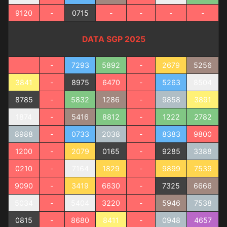
9120
-
0715
-
-
-
-
DATA SGP 2025
-
7293
5892
-
2679
5256
3841
-
8975
6470
-
5263
8504
8785
-
5832
1286
-
9858
3891
1874
-
5416
8812
-
1222
2782
8988
-
0733
2038
-
8383
9800
1200
-
2079
0165
-
9285
3388
0210
-
7164
1829
-
9899
7539
9090
-
3419
6630
-
7325
6666
5034
-
5404
3220
-
5946
7538
0815
-
8680
8411
-
0948
4657