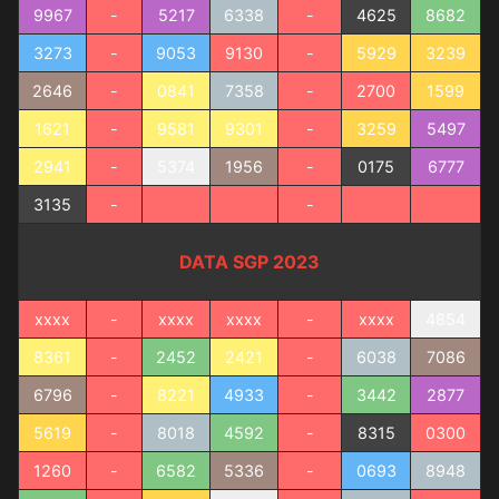
9967
-
5217
6338
-
4625
8682
3273
-
9053
9130
-
5929
3239
2646
-
0841
7358
-
2700
1599
1621
-
9581
9301
-
3259
5497
2941
-
5374
1956
-
0175
6777
3135
-
-
DATA SGP 2023
xxxx
-
xxxx
xxxx
-
xxxx
4854
8361
-
2452
2421
-
6038
7086
6796
-
8221
4933
-
3442
2877
5619
-
8018
4592
-
8315
0300
1260
-
6582
5336
-
0693
8948