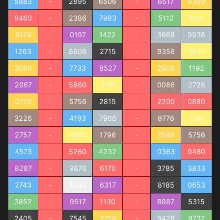
5883
-
2895
6506
-
6517
9399
9460
-
2386
7983
-
5112
1401
9179
-
0197
1422
-
3668
9938
1263
-
8608
2715
-
9356
3041
3099
-
7733
8527
-
2909
1192
2067
-
5860
2711
-
0086
2728
0779
-
5756
2815
-
2200
0880
3226
-
4193
7968
-
9776
1161
2757
-
7851
1796
-
7589
5756
4573
-
5260
4232
-
0363
9480
8287
-
9878
6170
-
3785
3833
2743
-
4234
6317
-
8185
0653
3852
-
9517
1130
-
8887
5315
2405
-
7545
2719
-
9428
9732