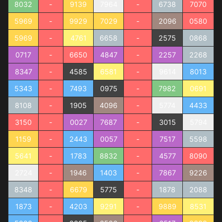
8032
-
9139
7964
-
6738
7070
5969
-
9929
7029
-
2096
0580
5969
-
4761
6658
-
2575
0868
0717
-
6650
4847
-
2257
2268
8347
-
4585
6581
-
9614
8013
5343
-
7493
0975
-
7982
0691
8108
-
1905
4096
-
5774
4433
3150
-
0027
7687
-
3015
5794
1159
-
2443
0057
-
7517
5598
5641
-
1783
8832
-
4577
8090
2724
-
1946
1403
-
7867
9226
8348
-
6679
5775
-
1878
2088
1873
-
4203
9291
-
9889
8531