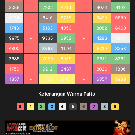
2056
-
7232
4219
-
4076
4102
6134
-
6416
8739
-
9479
5650
1743
-
5183
4050
-
8082
8400
9975
-
9335
6952
-
4283
1934
4890
-
8598
1126
-
8019
3253
3685
-
7089
6959
-
2612
8262
1750
-
9212
2437
-
3020
1806
1857
-
1461
5161
-
6357
8989
Keterangan Warna Paito:
0
1
2
3
4
5
6
7
8
9