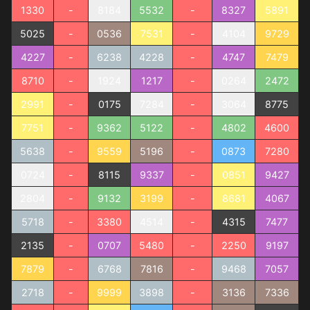
1330
-
8184
5532
-
8327
5891
5025
-
0536
7531
-
4104
9729
4227
-
6238
4228
-
4747
7479
8710
-
1924
1217
-
0264
2472
2991
-
0175
7284
-
3064
8775
7751
-
9362
5122
-
4802
4600
5638
-
9559
5196
-
0873
7280
0724
-
8115
9337
-
0851
9427
2804
-
9132
3199
-
8681
4067
5718
-
3380
4514
-
4315
7477
2135
-
0707
5480
-
2250
9197
7879
-
6768
7816
-
9468
7057
2718
-
9999
3898
-
3136
7336