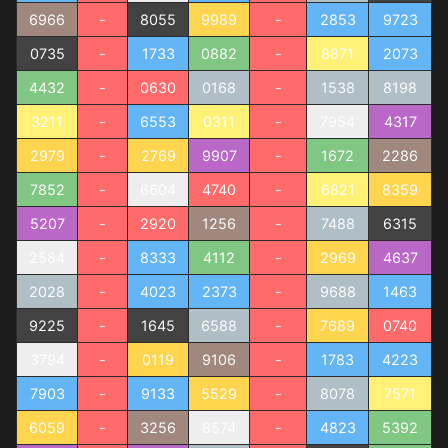
6966
-
8055
9989
-
2853
9723
0735
-
1733
0882
-
8871
2073
4432
-
0630
0168
-
1538
8198
3211
-
6553
0311
-
7954
4317
2979
-
2769
9907
-
1672
2286
7852
-
6604
4740
-
6821
8359
5207
-
2920
1256
-
7488
6315
2584
-
8333
4112
-
2969
4637
2028
-
4023
2373
-
9688
1463
9225
-
1645
6588
-
7689
0740
3794
-
0119
9106
-
1783
4223
7903
-
9133
5529
-
8078
7571
6059
-
3256
8574
-
4823
5392