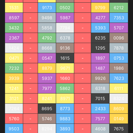
1531
-
9173
0502
-
9799
6212
8597
-
9498
5987
-
4277
7353
3432
-
5858
7794
-
5393
5707
2367
-
4792
6378
-
6235
0096
1424
-
8668
9136
-
1295
7878
0471
-
0547
1615
-
1897
0753
7232
-
8879
9671
-
1487
1986
3939
-
5937
1660
-
9926
7623
1241
-
7977
5862
-
6318
6111
3121
-
8241
8971
-
7015
8324
7264
-
8695
8773
-
2433
8609
5760
-
5746
9883
-
7577
0149
9503
-
8294
3893
-
4608
7675