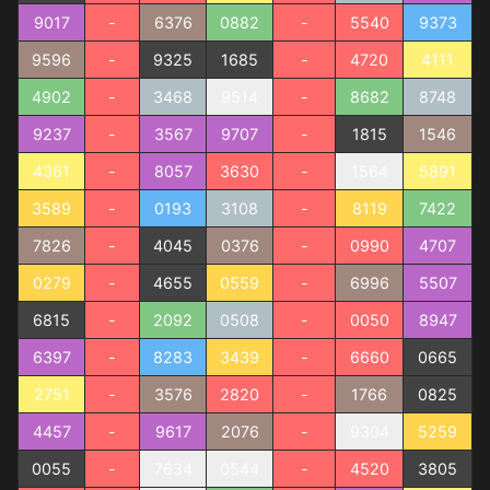
9017
-
6376
0882
-
5540
9373
9596
-
9325
1685
-
4720
4111
4902
-
3468
9514
-
8682
8748
9237
-
3567
9707
-
1815
1546
4361
-
8057
3630
-
1564
5891
3589
-
0193
3108
-
8119
7422
7826
-
4045
0376
-
0990
4707
0279
-
4655
0559
-
6996
5507
6815
-
2092
0508
-
0050
8947
6397
-
8283
3439
-
6660
0665
2751
-
3576
2820
-
1766
0825
4457
-
9617
2076
-
9304
5259
0055
-
7634
0544
-
4520
3805